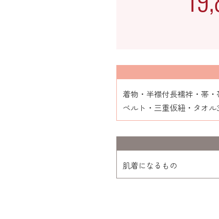
19
着物・半襟付長襦袢・帯・
ベルト・三重仮紐・タオル
肌着になるもの