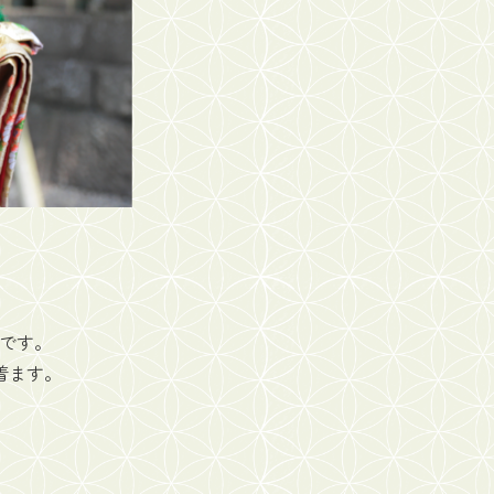
。
事です。
着ます。