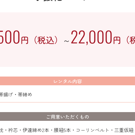
,500
22,000
円（税込）
円（
～
レンタル内容
帯揚げ・帯締め
ご用意いただくもの
枕・衿芯・伊達締め2本・腰紐5本・コーリンベルト・三重仮紐