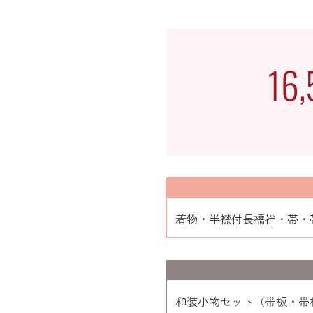
16
着物・半襟付長襦袢・帯・
和装小物セット（帯板・帯