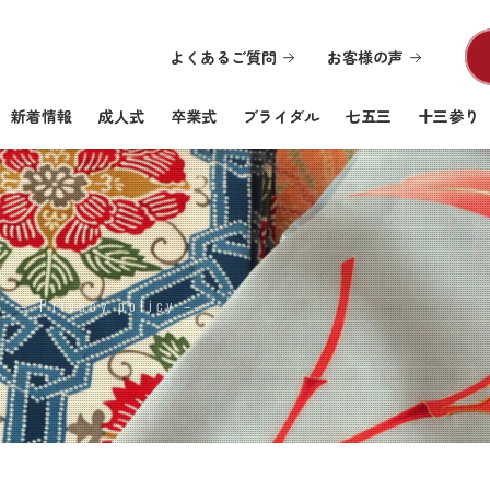
よくあるご質問
お客様の声
新着情報
成人式
卒業式
ブライダル
七五三
十三参り
ー
– Privacy policy –