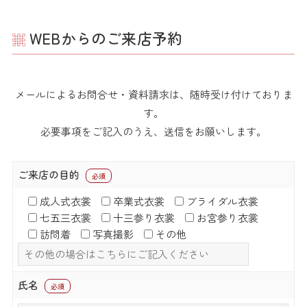
WEBからのご来店予約
メールによるお問合せ・資料請求は、随時受け付けておりま
す。
必要事項をご記入のうえ、送信をお願いします。
ご来店の目的
必須
成人式衣裳
卒業式衣裳
ブライダル衣裳
七五三衣裳
十三参り衣裳
お宮参り衣裳
訪問着
写真撮影
その他
氏名
必須